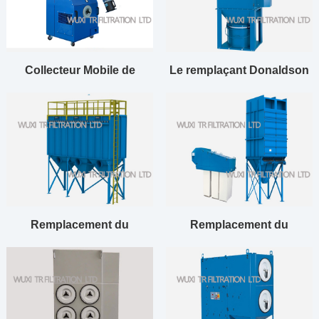
Collecteur Mobile de
Le remplaçant Donaldson
captage des fumées de
Unimaster dépoussiéreur
soudage
Remplacement du
Remplacement du
dépoussiéreur modulaire
dépoussiéreur Donaldson
Donaldson
Dalamatic