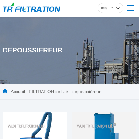
langue
anglais
russe
français
espagnol
DÉPOUSSIÉREUR
allemand
Accueil
-
FILTRATION de l’air
-
dépoussiéreur