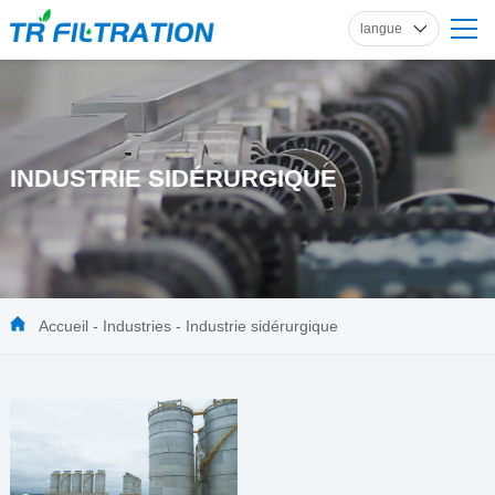
langue
anglais
russe
français
espagnol
INDUSTRIE SIDÉRURGIQUE
allemand
Accueil
-
Industries
-
Industrie sidérurgique